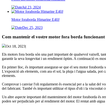
Jul 23, 2024
Motor foraborda Himarine E40J
Dec 25, 2023
Com mantenir el vostre motor fora borda funcionant 
Oct 18, 2023|
Els motors fora borda són una part important de qualsevol vaixell, tant
garantir la seva longevitat i un rendiment òptim. A continuació es mo
En primer lloc, és important assegurar-se que el seu motor foraborda s
L'exposició als elements, com ara el sol, la pluja i l'aigua salada, p
elements.
Comprovar i canviar l'oli regularment és essencial per a la salut del 
del fabricant. També és important utilitzar el tipus d'oli i la viscositat 
Un altre aspecte important del manteniment del motor foraborda és rent
poden ser perjudicials per al rendiment del motor. El rentat amb aigua