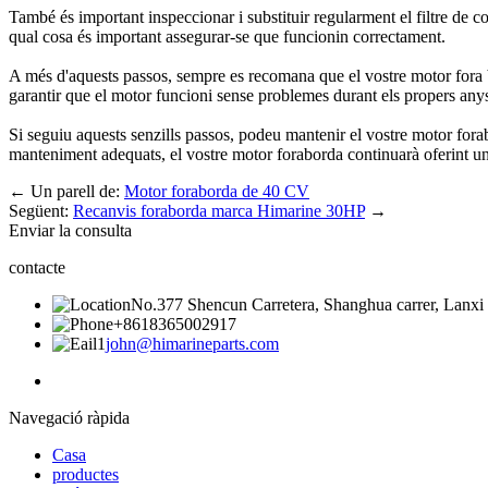
També és important inspeccionar i substituir regularment el filtre de 
qual cosa és important assegurar-se que funcionin correctament.
A més d'aquests passos, sempre es recomana que el vostre motor fora b
garantir que el motor funcioni sense problemes durant els propers any
Si seguiu aquests senzills passos, podeu mantenir el vostre motor fora
manteniment adequats, el vostre motor foraborda continuarà oferint un 
←
Un parell de:
Motor foraborda de 40 CV
Següent:
Recanvis foraborda marca Himarine 30HP
→
Enviar la consulta
contacte
No.377 Shencun Carretera, Shanghua carrer, Lanxi 
+8618365002917
john@himarineparts.com
Navegació ràpida
Casa
productes