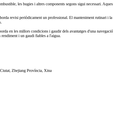
combustible, les bugies i altres components segons sigui necessari. Aque
orda revisi periòdicament un professional. El manteniment rutinari i la
s.
borda en les millors condicions i gaudir dels avantatges d'una navegaci
rendiment i un gaudi fiables a l'aigua.
Ciutat, Zhejiang Província, Xina