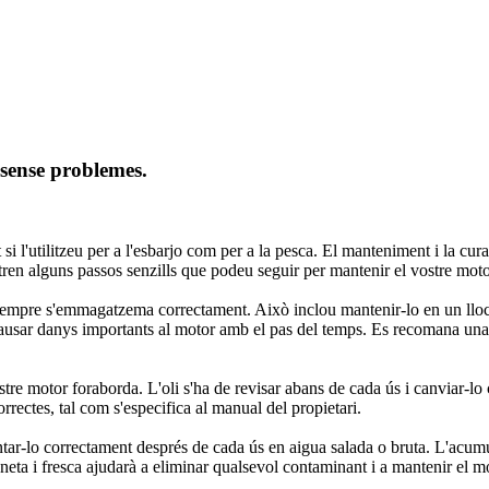
sense problemes.
 si l'utilitzeu per a l'esbarjo com per a la pesca. El manteniment i la c
stren alguns passos senzills que podeu seguir per mantenir el vostre mo
empre s'emmagatzema correctament. Això inclou mantenir-lo en un lloc sec
ot causar danys importants al motor amb el pas del temps. Es recomana un
vostre motor foraborda. L'oli s'ha de revisar abans de cada ús i canviar
correctes, tal com s'especifica al manual del propietari.
ar-lo correctament després de cada ús en aigua salada o bruta. L'acumul
 neta i fresca ajudarà a eliminar qualsevol contaminant i a mantenir el