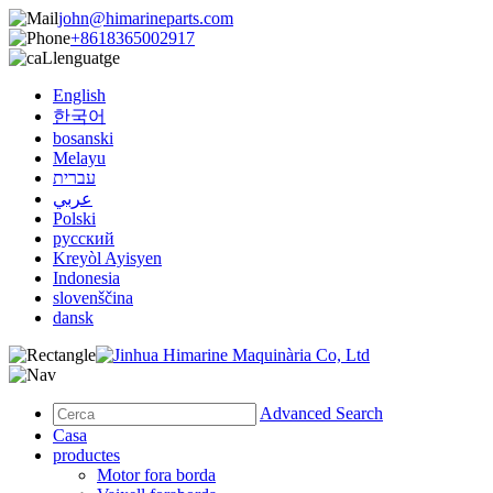
john@himarineparts.com
+8618365002917
Llenguatge
English
한국어
bosanski
Melayu
עברית
عربي
Polski
русский
Kreyòl Ayisyen
Indonesia
slovenščina
dansk
Advanced Search
Casa
productes
Motor fora borda